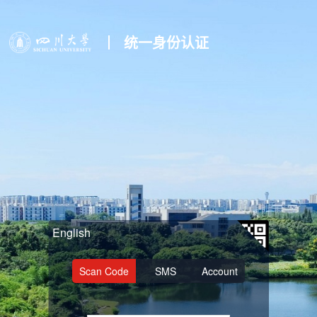
统一身份认证
English
Scan Code
SMS
Account